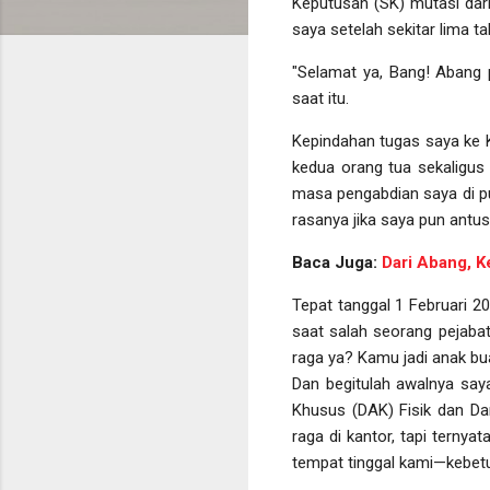
Keputusan (SK) mutasi dar
saya setelah sekitar lima 
"Selamat ya, Bang! Abang 
saat itu.
Kepindahan tugas saya ke 
kedua orang tua sekaligus
masa pengabdian saya di p
rasanya jika saya pun antu
Baca Juga:
Dari Abang, K
Tepat tanggal 1 Februari 2
saat salah seorang pejabat
raga ya? Kamu jadi anak bu
Dan begitulah awalnya say
Khusus (DAK) Fisik dan Da
raga di kantor, tapi ternya
tempat tinggal kami—kebetu