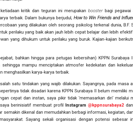
r ketiadaan kritik dan teguran ini merupakan
booster
bagi pegawai 
rya terbaik. Dalam bukunya berjudul,
How to Win Friends and Influ
rcobaan yang dilakukan oleh seorang psikolog terkenal dunia, B.F. 
tuk perilaku yang baik akan jauh lebih cepat belajar dan lebih efek
hewan yang dihukum untuk perilaku yang buruk. Kajian-kajian berik
jabat, bahkan hingga para petugas kebersihan) KPPN Surabaya II 
 sehingga mampu menciptakan atmosfer kedekatan dan kekeluarg
n menghasilkan karya-karya terbaik.
salah satu tindakan yang wajib dilakukan. Sayangnya, pada masa 
i sepertinya tidak disadari karena KPPN Surabaya II belum memiliki m
gan cepat dan instan, saya pikir tidak 'memasarkan diri' melalui
 saya berinisiatif membuat profil
Instagram
@kppnsurabaya2
dan
r semakin dikenal dan memudahkan berbagi informasi, kegiatan, dan 
asyarakat. Sayang sekali organisasi dengan potensi sebesar ini