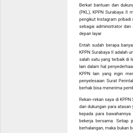
Berkat bantuan dan dukung
(PKL), KPPN Surabaya II me
pengikut Instagram pribadi s
sebagai administrator dan
depan layar.
Entah sudah berapa banyak 
KPPN Surabaya II adalah un
salah satu yang terbaik di
lain dalam hal penyederha
KPPN lain yang ingin me
penyelesaian Surat Perint
berhak bisa menerima pemb
Rekan-rekan saya di KPPN Su
dari dukungan para atasan 
kepada para bawahannya. S
bekerja bersama. Setiap 
berhalangan, maka bukan be