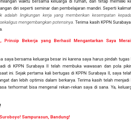
ehilangan waktu bersama keluarga di rumah, dan tetap memiliki 
gan diri seperti seminar dan pembelajaran mandiri. Seperti kalimat
ik adalah lingkungan kerja yang memberikan kesempatan kepad
k sekaligus mengembangkan potensinya
. Terima kasih KPPN Surabaya
a.
K.T., Prinsip Bekerja yang Berhasil Mengantarkan Saya Mer
sa saya bersama keluarga besar ini karena saya harus pindah tuga
jadi di KPPN Surabaya II telah membuka wawasan dan pola pikir
at ini. Sejak pertama kali bertugas di KPPN Surabaya II, saya tel
angat dan lebih optimis dalam berkarya. Terima kasih telah menjadi 
rasa terhormat bisa mengenal rekan-rekan saya di sana. Ya, kelua
!
Suroboyo! Sampurasun, Bandung!