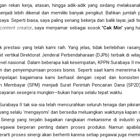
an rekan kerja, atasan, hingga adik-adik yang sedang melaksana
njadi lebih dikenal dan memiliki banyak pengikut. Bahkan jumlah 
aya. Seperti biasa, saya paling senang bekerja dari balik layar, jadi 
content creator
, saya menyamar sebagai sosok
'Cak Min'
yang ham
prestasi yang telah kami raih. Yang jelas, tidak berlebihan rasan
it vertikal Direktorat Jenderal Perbendaharaan (DJPb) terbaik di wi
 level nasional. Dalam beberapa kali kesempatan, KPPN Surabaya II m
an dan penyempurnaan proses bisnis. Seperti saat kami menerima ku
mpelajari bagaimana kami berhasil dengan cepat dan konsiste
ah Membayar (SPM) menjadi Surat Perintah Pencairan Dana (SP2D
ayaran sesegera mungkin—bukan hanya selalu tepat waktu.
rabaya II tak sia-sia telah mencurahkan seluruh tenaga dan pikiran
yang selalu 'mengayomi' dan bersedia meluangkan waktunya kapan s
inergi yang terjalin bagaikan rangkaian mekanisme di industri
pegawai berperan penting dalam proses produksi. Namun apabi
rarti proses sinergi akan berhenti karena setiap pegawai juga memi