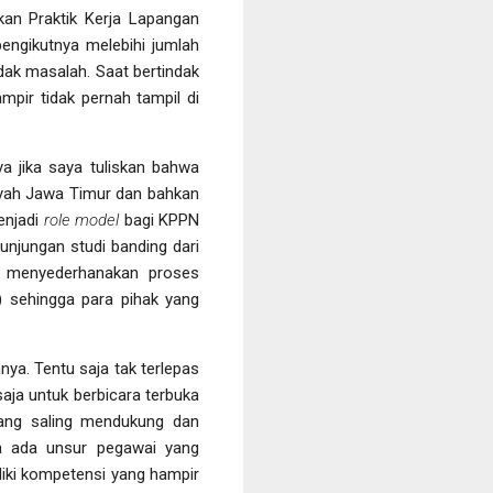
kan Praktik Kerja Lapangan
pengikutnya melebihi jumlah
tidak masalah. Saat bertindak
pir tidak pernah tampil di
ya jika saya tuliskan bahwa
layah Jawa Timur dan bahkan
enjadi
role model
bagi KPPN
njungan studi banding dari
n menyederhanakan proses
) sehingga para pihak yang
nya. Tentu saja tak terlepas
aja untuk berbicara terbuka
 yang saling mendukung dan
la ada unsur pegawai yang
liki kompetensi yang hampir