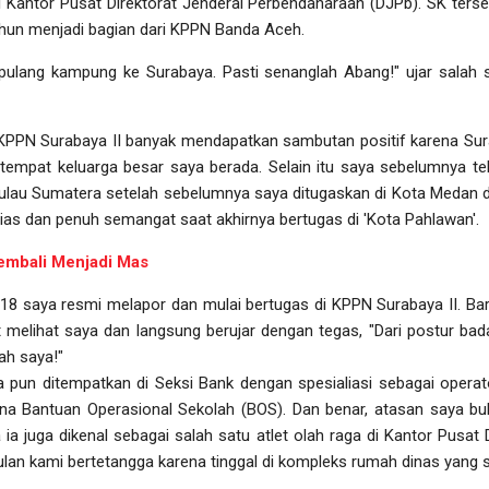
i Kantor Pusat Direktorat Jenderal Perbendaharaan (DJPb). SK ters
tahun menjadi bagian dari KPPN Banda Aceh.
pulang kampung ke Surabaya. Pasti senanglah Abang!" ujar salah sa
KPPN Surabaya II banyak mendapatkan sambutan positif karena Sura
 tempat keluarga besar saya berada. Selain itu saya sebelumnya t
ulau Sumatera setelah sebelumnya saya ditugaskan di Kota Medan 
sias dan penuh semangat saat akhirnya bertugas di 'Kota Pahlawan'.
embali Menjadi Mas
018 saya resmi melapor dan mulai bertugas di KPPN Surabaya II. Ba
 melihat saya dan langsung berujar dengan tegas, "Dari postur ba
ah saya!"
a pun ditempatkan di Seksi Bank dengan spesialiasi sebagai operat
na Bantuan Operasional Sekolah (BOS). Dan benar, atasan saya bu
ta ia juga dikenal sebagai salah satu atlet olah raga di Kantor Pusat
lan kami bertetangga karena tinggal di kompleks rumah dinas yang 