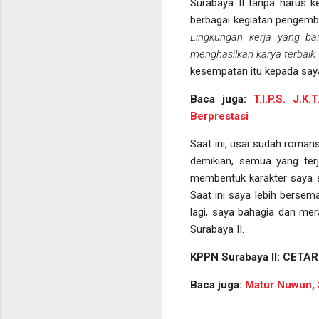
Surabaya II tanpa harus k
berbagai kegiatan pengemban
Lingkungan kerja yang ba
menghasilkan karya terbai
kesempatan itu kepada say
Baca juga:
T.I.P.S. J.
Berprestasi
Saat ini, usai sudah roman
demikian, semua yang ter
membentuk karakter saya sa
Saat ini saya lebih bersem
lagi, saya bahagia dan me
Surabaya II.
KPPN Surabaya II: CETAR
Baca juga:
Matur Nuwun, 