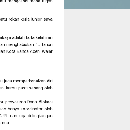
ebut mengakhiri masa tugas
tu rekan kerja junior saya
baya adalah kota kelahiran
elah menghabiskan 15 tahun
dan Kota Banda Aceh. Wajar
ru juga memperkenalkan diri
dan, kamu pasti senang olah
or penyaluran Dana Alokasi
kan hanya koordinator olah
 DJPb dan juga di lingkungan
sama.