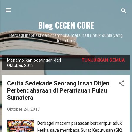
Langsung ke konten utama
Blog CECEN CORE
Berbagi inspirasi dan membuka mata hati untuk dunia yang
lebih baik
Menampilkan postingan dari
TUNJUKKAN SEMUA
P
Oktober, 2013
o
s
Cerita Sedekade Seorang Insan Ditjen
t
Perbendaharaan di Perantauan Pulau
i
Sumatera
n
g
Oktober 24, 2013
a
Berbagai macam perasaan bercampur aduk
n
ketika saya membaca Surat Keputusan (SK)