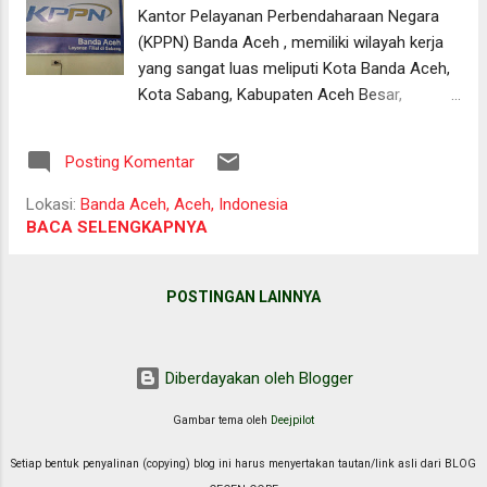
Kaget, karena saat itu saya diisukan akan
Kantor Pelayanan Perbendaharaan Negara
ditempatkan di Pontianak—ibu kota Provinsi
(KPPN) Banda Aceh , memiliki wilayah kerja
Kalimantan Barat. Membayangkan suasana
yang sangat luas meliputi Kota Banda Aceh,
dan karakter keras orang Medan seperti yang
Kota Sabang, Kabupaten Aceh Besar,
banyak digambarkan di med...
Kabupaten Pidie, dan Kabupaten Pidie Jaya.
Dikarenakan luas wilayah kerja yang meliputi
Posting Komentar
hingga ke Kota Sabang, KPPN Banda Aceh
dituntut untuk memberikan inovasi layanan
Lokasi:
Banda Aceh, Aceh, Indonesia
yang memberikan kemudahan, efektivitas,
BACA SELENGKAPNYA
dan efisiensi untuk stakeholders yang berada
di wilayah paling barat di Indonesia. Karena
POSTINGAN LAINNYA
itu, sejak tahun 2009, KPPN Banda Aceh
membuka unit Layanan Filial KPPN di Kota
Sabang sebagai implementasi pelaksanaan
Diberdayakan oleh Blogger
Peraturan Direktur Jenderal Perbendaharaan
Nomor PER-09/PB/2010 tentang Tata Cara
Gambar tema oleh
Deejpilot
Pembentukan Layanan Filial dan Layanan
Mobile Kantor Pelayanan Perbendaharaan
Setiap bentuk penyalinan (copying) blog ini harus menyertakan tautan/link asli dari BLOG
Negara , yang telah dicabut dan diperbaharui