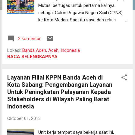
Mutasi bertugas untuk pertama kalinya
sebagai Calon Pegawai Negeri Sipil (CPNS)
ke Kota Medan. Saat itu saya dan rekan-
rekan alumni Program Diploma Sekolah
Tinggi Akuntansi Negara (STAN) tahun 2002
2 komentar
masih berstatus sebagai pegawai magang di
Kantor Pusat Badan Akuntansi Keuangan
Lokasi:
Banda Aceh, Aceh, Indonesia
Negara (BAKUN) . Senang, kaget, dan juga
BACA SELENGKAPNYA
ngeri melebur menjadi satu ketika saya
mengetahui akan melanjutkan karir pertama
Layanan Filial KPPN Banda Aceh di
kali ke ibu kota Provinsi Sumatera Utara.
Kota Sabang: Pengembangan Layanan
Senang, karena penempatan saya ke Kota
Untuk Peningkatan Pelayanan Kepada
Medan masih terbilang beruntung
Stakeholders di Wilayah Paling Barat
dibandingkan rekan-rekan yang dipindahkan
Indonesia
ke wilayah bagian timur Indonesia. Selain itu,
status Kota Medan yang merupakan kota
Oktober 01, 2013
administratif terbesar ketiga setelah Jakarta
dan Surabaya sedikit menenangkan hati.
Unit kerja tempat saya bekerja saat ini,