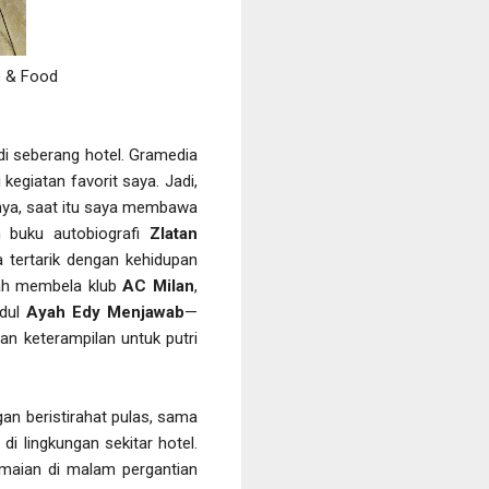
e & Food
di seberang hotel. Gramedia
egiatan favorit saya. Jadi,
gnya, saat itu saya membawa
h buku autobiografi
Zlatan
a tertarik dengan kehidupan
nah membela klub
AC Milan
,
udul
Ayah Edy Menjawab
—
an keterampilan untuk putri
an beristirahat pulas, sama
di lingkungan sekitar hotel.
amaian di malam pergantian