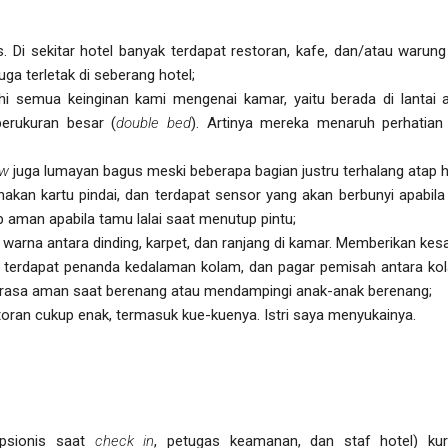
is. Di sekitar hotel banyak terdapat restoran, kafe, dan/atau warun
uga terletak di seberang hotel;
 semua keinginan kami mengenai kamar, yaitu berada di lantai ata
berukuran besar (
double bed
). Artinya mereka menaruh perhatia
ew
juga lumayan bagus meski beberapa bagian justru terhalang atap h
kan kartu pindai, dan terdapat sensor yang akan berbunyi apabila 
kup aman apabila tamu lalai saat menutup pintu;
warna antara dinding, karpet, dan ranjang di kamar. Memberikan kes
, terdapat penanda kedalaman kolam, dan pagar pemisah antara k
erasa aman saat berenang atau mendampingi anak-anak berenang;
oran cukup enak, termasuk kue-kuenya. Istri saya menyukainya.
epsionis saat
check in
, petugas keamanan, dan staf hotel) ku