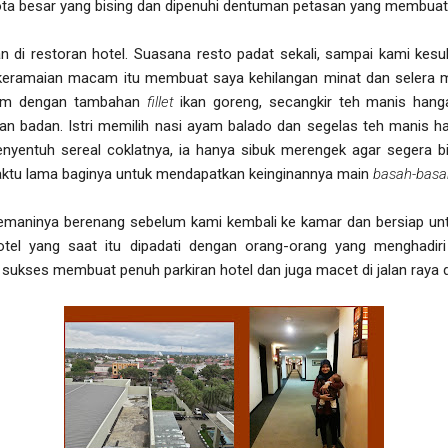
-kota besar yang bising dan dipenuhi dentuman petasan yang membuat
n di restoran hotel. Suasana resto padat sekali, sampai kami kesu
keramaian macam itu membuat saya kehilangan minat dan selera 
yam dengan tambahan
fillet
ikan goreng, secangkir teh manis hang
n badan. Istri memilih nasi ayam balado dan segelas teh manis ha
nyentuh sereal coklatnya, ia hanya sibuk merengek agar segera b
aktu lama baginya untuk mendapatkan keinginannya main
basah-bas
emaninya berenang sebelum kami kembali ke kamar dan bersiap un
otel yang saat itu dipadati dengan orang-orang yang menghadiri
sukses membuat penuh parkiran hotel dan juga macet di jalan raya d