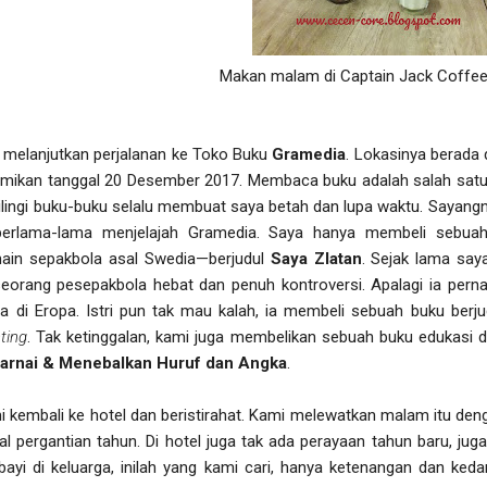
Makan malam di Captain Jack Coffe
melanjutkan perjalanan ke Toko Buku
Gramedia
. Lokasinya berada 
mikan tanggal 20 Desember 2017. Membaca buku adalah salah satu k
lilingi buku-buku selalu membuat saya betah dan lupa waktu. Sayan
 berlama-lama menjelajah Gramedia. Saya hanya membeli sebua
ain sepakbola asal Swedia—berjudul
Saya Zlatan
. Sejak lama say
 seorang pesepakbola hebat dan penuh kontroversi. Apalagi ia per
a di Eropa. Istri pun tak mau kalah, ia membeli sebuah buku berj
ting
. Tak ketinggalan, kami juga membelikan sebuah buku edukasi d
rnai & Menebalkan Huruf dan Angka
.
i kembali ke hotel dan beristirahat. Kami melewatkan malam itu deng
al pergantian tahun. Di hotel juga tak ada perayaan tahun baru, juga 
bayi di keluarga, inilah yang kami cari, hanya ketenangan dan ked