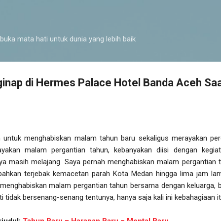
Langsung ke konten utama
buka mata hati untuk dunia yang lebih baik
nap di Hermes Palace Hotel Banda Aceh Sa
n untuk menghabiskan malam tahun baru sekaligus merayakan perg
ayakan malam pergantian tahun, kebanyakan diisi dengan kegia
aya masih melajang. Saya pernah menghabiskan malam pergantian t
ahkan terjebak kemacetan parah Kota Medan hingga lima jam lam
 menghabiskan malam pergantian tahun bersama dengan keluarga, ba
ti tidak bersenang-senang tentunya, hanya saja kali ini kebahagiaan i
rjudul:
Tahun Baru = Harapan Baru = Mental Baru