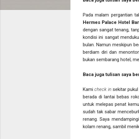
Pada malam pergantian ta
Hermes Palace Hotel Ba
dengan sangat tenang, tanp
kondisi ini sangat menduk
bulan. Namun meskipun beg
berdiam diri dan menonton
bukan sembarang hotel, mel
Baca juga tulisan saya be
Kami
check in
sekitar puku
berada di lantai bebas rok
untuk melepas penat kemud
sudah tak sabar menceburk
renang. Saya mendampingi p
kolam renang, sambil menik