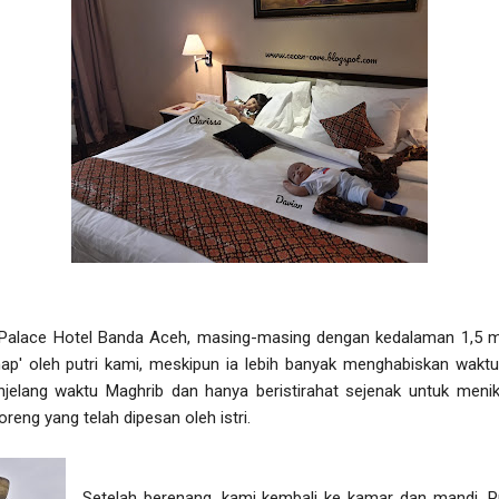
Palace Hotel Banda Aceh, masing-masing dengan kedalaman 1,5 me
ahap' oleh putri kami, meskipun ia lebih banyak menghabiskan wakt
elang waktu Maghrib dan hanya beristirahat sejenak untuk meni
reng yang telah dipesan oleh istri.
Setelah berenang, kami kembali ke kamar dan mandi. P