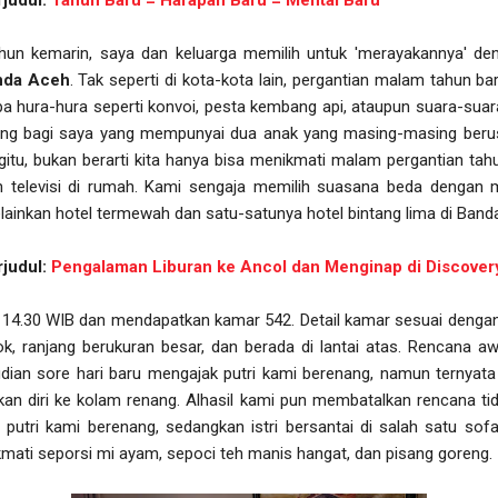
hun kemarin, saya dan keluarga memilih untuk 'merayakannya' d
nda Aceh
. Tak seperti di kota-kota lain, pergantian malam tahun ba
a hura-hura seperti konvoi, pesta kembang api, ataupun suara-suar
ung bagi saya yang mempunyai dua anak yang masing-masing berusia
itu, bukan berarti kita hanya bisa menikmati malam pergantian 
 televisi di rumah. Kami sengaja memilih suasana beda dengan m
ainkan hotel termewah dan satu-satunya hotel bintang lima di Band
rjudul:
Pengalaman Liburan ke Ancol dan Menginap di Discover
l 14.30 WIB dan mendapatkan kamar 542. Detail kamar sesuai denga
ok, ranjang berukuran besar, dan berada di lantai atas. Rencana aw
ian sore hari baru mengajak putri kami berenang, namun ternyata 
an diri ke kolam renang. Alhasil kami pun membatalkan rencana ti
utri kami berenang, sedangkan istri bersantai di salah satu sofa
mati seporsi mi ayam, sepoci teh manis hangat, dan pisang goreng.