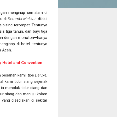
engan menginap semalam di
ru di
Serambi Mekkah
dilalui
a bising terompet. Tentunya
 tiga tahun, dan bayi tiga
tahun dengan monoton—hanya
enginap di hotel, tentunya
a Aceh.
y Hotel and Convention
n pesanan kami: tipe
Deluxe
,
al kami tidur siang sejenak
ia menolak tidur siang dan
dur siang dan menuju kolam
 yang disediakan di sekitar