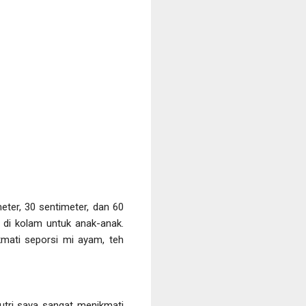
ter, 30 sentimeter, dan 60
u di kolam untuk anak-anak.
kmati seporsi mi ayam, teh
utri saya sangat menikmati