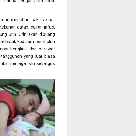
ercanda dengan putri kami,
ambil menahan sakit akibat
ekanan darah, cairan infus,
ng urin. Urin akan dibuang
 antibiotik kedalam pembuluh
ampai bengkak, dan perawat
etangguhan yang luar biasa
bil menjaga istri sekaligus