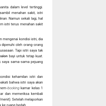
anita dalam level tertinggi.
ambil menahan sakit, istri
linan. Namun sekali lagi, hal
m istri terus menahan sakit
mengenai kondisi istri, dia
u dipenuhi oleh orang-orang
sasaan. Tapi istri saya tak
calon
bayi untuk tetap kuat.
 saya sama-sama pejuang
ndisi kehamilan istri dan
akati bahwa istri saya akan
 mem-
booking
kamar kelas 1
amar dan memeriksa kembali
k/menit). Setelah melaporkan
uk ke ruang bedah.