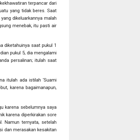
 kekhawatiran terpancar dari
atu yang tidak beres. Saat
ran yang dikeluarkannya malah
gsung menebak, itu pasti air
a diketahuinya saat pukul 1
dian pukul 5, dia mengalami
nda persalinan; itulah saat
 itulah ada istilah 'Suami
sebut, karena bagaimanapun,
nggu karena sebelumnya saya
inik karena diperkirakan sore
l. Namun ternyata, setelah
uksi dan merasakan kesakitan