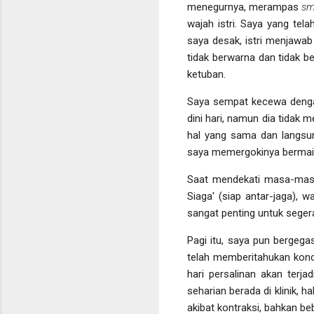
menegurnya, merampas
sm
wajah istri. Saya yang te
saya desak, istri menjawa
tidak berwarna dan tidak b
ketuban.
Saya sempat kecewa dengan
dini hari, namun dia tidak
hal yang sama dan langsung
saya memergokinya berma
Saat mendekati masa-masa 
Siaga' (siap antar-jaga), 
sangat penting untuk seger
Pagi itu, saya pun bergega
telah memberitahukan kondisi
hari persalinan akan terj
seharian berada di klinik, 
akibat kontraksi, bahkan b