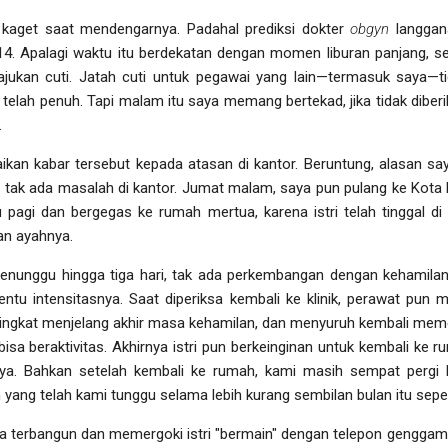
 kaget saat mendengarnya. Padahal prediksi dokter
obgyn
langgana
4. Apalagi waktu itu berdekatan dengan momen liburan panjang, se
jukan cuti. Jatah cuti untuk pegawai yang lain—termasuk saya—ti
elah penuh. Tapi malam itu saya memang bertekad, jika tidak diberik
.
kan kabar tersebut kepada atasan di kantor. Beruntung, alasan sa
jadi tak ada masalah di kantor. Jumat malam, saya pun pulang ke 
 pagi dan bergegas ke rumah mertua, karena istri telah tinggal di
n ayahnya.
enunggu hingga tiga hari, tak ada perkembangan dengan kehamilan i
entu intensitasnya. Saat diperiksa kembali ke klinik, perawat pun
i singkat menjelang akhir masa kehamilan, dan menyuruh kembali memer
isa beraktivitas. Akhirnya istri pun berkeinginan untuk kembali ke
nya. Bahkan setelah kembali ke rumah, kami masih sempat pergi
 yang telah kami tunggu selama lebih kurang sembilan bulan itu seper
saya terbangun dan memergoki istri "bermain" dengan telepon genggam