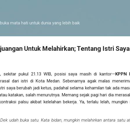
Langsung ke konten utama
buka mata hati untuk dunia yang lebih baik
juangan Untuk Melahirkan; Tentang Istri Saya
 sekitar pukul 21.13 WIB, posisi saya masih di kantor—
KPPN 
berasal dari istri di Kota Medan. Sebenarnya agak malas menerim
stri saya berubah jadi ketus, padahal selama kehamilan tak ada masal
tau katakan, salah menurutnya. Memang sejak pagi hari dia merasaka
ntraksi palsu akibat kelelahan bekerja. Ya, terlalu lelah, mungkin
, Dek udah buka satu. Kata bidan, mungkin melahirkan antara satu a