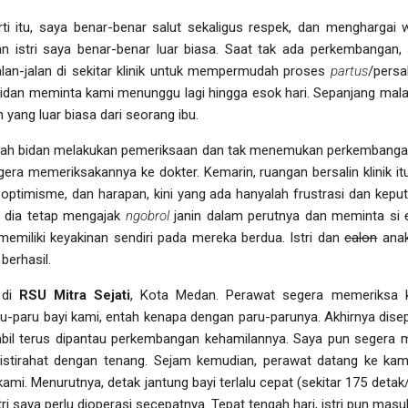
rti itu, saya benar-benar salut sekaligus respek, dan menghargai w
 istri saya benar-benar luar biasa. Saat tak ada perkembangan, s
alan-jalan di sekitar klinik untuk mempermudah proses
partus
/persa
Bidan meminta kami menunggu lagi hingga esok hari. Sepanjang mala
yang luar biasa dari seorang ibu.
elah bidan melakukan pemeriksaan dan tak menemukan perkembangan 
ra memeriksakannya ke dokter. Kemarin, ruangan bersalin klinik it
ptimisme, dan harapan, kini yang ada hanyalah frustrasi dan keputu
 dia tetap mengajak
ngobrol
janin dalam perutnya dan meminta si
miliki keyakinan sendiri pada mereka berdua. Istri dan
calon
anak
berhasil.
 di
RSU Mitra Sejati
, Kota Medan. Perawat segera memeriksa ko
-paru bayi kami, entah kenapa dengan paru-parunya. Akhirnya disep
mbil terus dipantau perkembangan kehamilannya. Saya pun segera
beristirahat dengan tenang. Sejam kemudian, perawat datang ke k
i kami. Menurutnya, detak jantung bayi terlalu cepat (sekitar 175 deta
stri saya perlu dioperasi secepatnya. Tepat tengah hari, istri pun mas