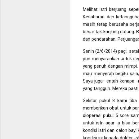
Melihat istri berjuang sepe
Kesabaran dan ketangguhan
masih tetap berusaha berj
besar tak kunjung datang. 
dan pendarahan. Perjuangan 
Senin (2/6/2014) pagi, set
pun menyarankan untuk sege
yang penuh dengan mimpi, o
mau menyerah begitu saja,
Saya juga—entah kenapa—me
yang tangguh. Mereka pasti 
Sekitar pukul 8 kami tiba
memberikan obat untuk paru
dioperasi pukul 5 sore sa
untuk istri agar ia bisa 
kondisi istri dan calon bay
kondisi ini kepada dokter, i