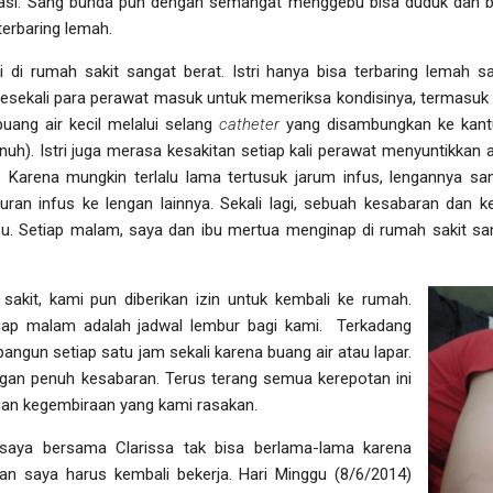
asi. Sang bunda pun dengan semangat menggebu bisa duduk dan b
erbaring lemah.
 di rumah sakit sangat berat. Istri hanya bisa terbaring lemah s
sekali para perawat masuk untuk memeriksa kondisinya, termasuk t
buang air kecil melalui selang
catheter
yang disambungkan ke kantu
enuh). Istri juga merasa kesakitan setiap kali perawat menyuntikkan
s. Karena mungkin terlalu lama tertusuk jarum infus, lengannya s
ran infus ke lengan lainnya. Sekali lagi, sebuah kesabaran dan k
bu. Setiap malam, saya dan ibu mertua menginap di rumah sakit sam
 sakit, kami pun diberikan izin untuk kembali ke rumah.
tiap malam adalah jadwal lembur bagi kami. Terkadang
ngun setiap satu jam sekali karena buang air atau lapar.
ngan penuh kesabaran. Terus terang semua kerepotan ini
gan kegembiraan yang kami rasakan.
saya bersama Clarissa tak bisa berlama-lama karena
dan saya harus kembali bekerja. Hari Minggu (8/6/2014)