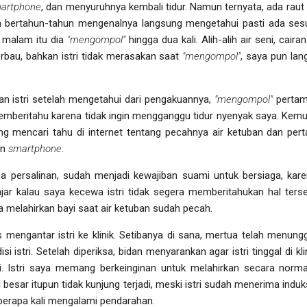
artphone
, dan menyuruhnya kembali tidur. Namun ternyata, ada raut
lah bertahun-tahun mengenalnya langsung mengetahui pasti ada sesu
b malam itu dia
"mengompol"
hingga dua kali. Alih-alih air seni, cai
erbau, bahkan istri tidak merasakan saat
"mengompol"
, saya pun lan
 istri setelah mengetahui dari pengakuannya,
"mengompol"
pertam
 memberitahu karena tidak ingin mengganggu tidur nyenyak saya. Kemu
 mencari tahu di internet tentang pecahnya air ketuban dan perta
in
smartphone
.
persalinan, sudah menjadi kewajiban suami untuk bersiaga, karena
wajar kalau saya kecewa istri tidak segera memberitahukan hal ter
a melahirkan bayi saat air ketuban sudah pecah.
s mengantar istri ke klinik. Setibanya di sana, mertua telah menu
 istri. Setelah diperiksa, bidan menyarankan agar istri tinggal di kl
adi. Istri saya memang berkeinginan untuk melahirkan secara norma
hal besar itupun tidak kunjung terjadi, meski istri sudah menerima ind
eberapa kali mengalami pendarahan.