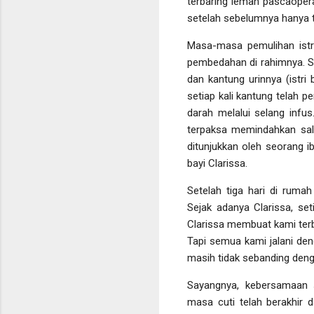
terbaring lemah pascaoper
setelah sebelumnya hanya t
Masa-masa pemulihan istri
pembedahan di rahimnya. Se
dan kantung urinnya (istri 
setiap kali kantung telah p
darah melalui selang infu
terpaksa memindahkan salu
ditunjukkan oleh seorang i
bayi Clarissa.
Setelah tiga hari di rumah
Sejak adanya Clarissa, se
Clarissa membuat kami terba
Tapi semua kami jalani de
masih tidak sebanding den
Sayangnya, kebersamaan 
masa cuti telah berakhir 